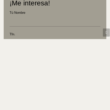
¡Me interesa!
Tú Nombre
Tfn.
Tú E-mail
Tú Mensaje
Aceptar la
Política de Privacidad
de Intopía