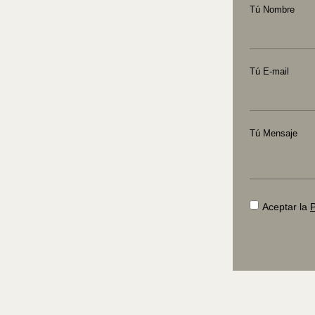
Tú Nombre
Tú E-mail
Tú Mensaje
Aceptar la
P