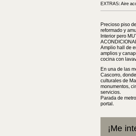
EXTRAS: Aire ac
Precioso piso 
reformado y amu
Interior pero
ACONDICIONADO 
Amplio hall de e
amplios y canap
cocina con lavava
En una de las m
Cascorro, donde 
culturales de Ma
monumentos, cine
servicios.
Parada de metro 
portal.
¡Me int