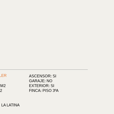
LER
ASCENSOR: SI
GARAJE: NO
 M2
EXTERIOR: SI
2
FINCA: PISO 3ºA
LA LATINA